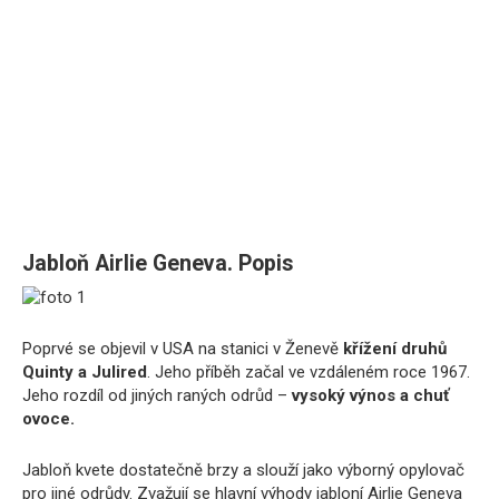
Jabloň Airlie Geneva. Popis
Poprvé se objevil v USA na stanici v Ženevě
křížení druhů
Quinty a Julired
. Jeho příběh začal ve vzdáleném roce 1967.
Jeho rozdíl od jiných raných odrůd –
vysoký výnos a chuť
ovoce.
Jabloň kvete dostatečně brzy a slouží jako výborný opylovač
pro jiné odrůdy. Zvažují se hlavní výhody jabloní Airlie Geneva