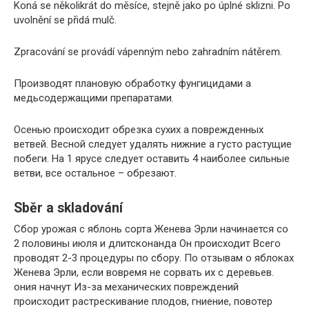
Koná se několikrát do měsíce, stejně jako po úplné sklizni. Po
uvolnění se přidá mulč.
Zpracování se provádí vápenným nebo zahradním nátěrem.
Производят плановую обработку фунгицидами a
медьсодержащими препаратами.
Осенью происходит обрезка сухих a поврежденных
ветвей. Весной следует удалять нижние a густо растущие
побеги. На 1 ярусе следует оставить 4 наиболее сильные
ветви, все остальное – обрезают.
Sběr a skladování
Сбор урожая с яблонь сорта Женева Эрли начинается со
2 половины июля и длитсконанда Он происходит Всего
проводят 2-3 процедуры по сбору. По отзывам о яблоках
Женева Эрли, если вовремя не сорвать их с деревьев.
ония начнут Из-за механических повреждений
происходит растрескивание плодов, гниение, повотер