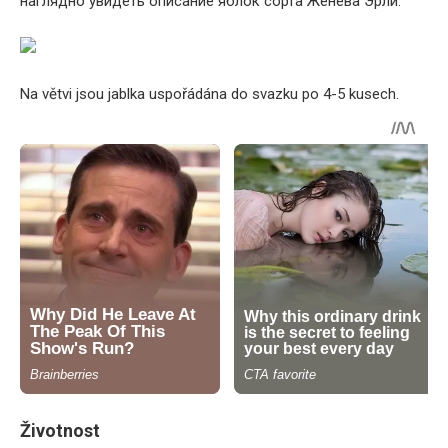
наглядно увидеть описание яблок сорта Женева Эрли:
Na větvi jsou jablka uspořádána do svazku po 4-5 kusech.
Životnost