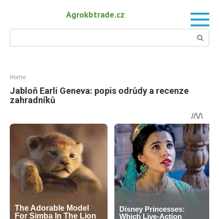
Skip
Agrokbtrade.cz
to
content
Search:
Home
Jabloň Earli Geneva: popis odrůdy a recenze
zahradníků