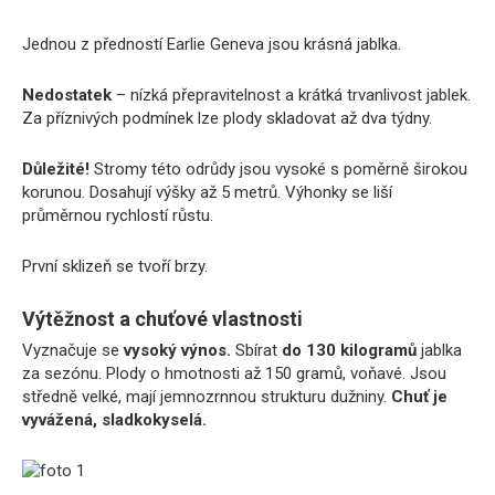
Jednou z předností Earlie Geneva jsou krásná jablka.
Nedostatek
– nízká přepravitelnost a krátká trvanlivost jablek.
Za příznivých podmínek lze plody skladovat až dva týdny.
Důležité!
Stromy této odrůdy jsou vysoké s poměrně širokou
korunou. Dosahují výšky až 5 metrů. Výhonky se liší
průměrnou rychlostí růstu.
První sklizeň se tvoří brzy.
Výtěžnost a chuťové vlastnosti
Vyznačuje se
vysoký výnos.
Sbírat
do 130 kilogramů
jablka
za sezónu. Plody o hmotnosti až 150 gramů, voňavé. Jsou
středně velké, mají jemnozrnnou strukturu dužniny.
Chuť je
vyvážená, sladkokyselá.