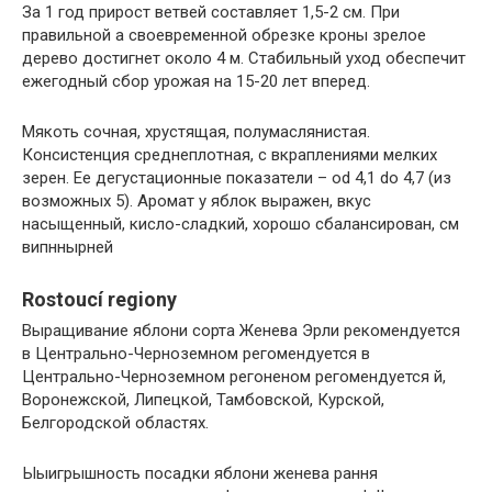
За 1 год прирост ветвей составляет 1,5-2 см. При
правильной a своевременной обрезке кроны зрелое
дерево достигнет около 4 м. Стабильный уход обеспечит
ежегодный сбор урожая на 15-20 лет вперед.
Мякоть сочная, хрустящая, полумаслянистая.
Консистенция среднеплотная, с вкраплениями мелких
зерен. Ее дегустационные показатели – od 4,1 do 4,7 (из
возможных 5). Аромат у яблок выражен, вкус
насыщенный, кисло-сладкий, хорошо сбалансирован, см
випннырней
Rostoucí regiony
Выращивание яблони сорта Женева Эрли рекомендуется
в Центрально-Черноземном регомендуется в
Центрально-Черноземном регоненом регомендуется й,
Воронежской, Липецкой, Тамбовской, Курской,
Белгородской областях.
Ыыигрышность посадки яблони женева рання