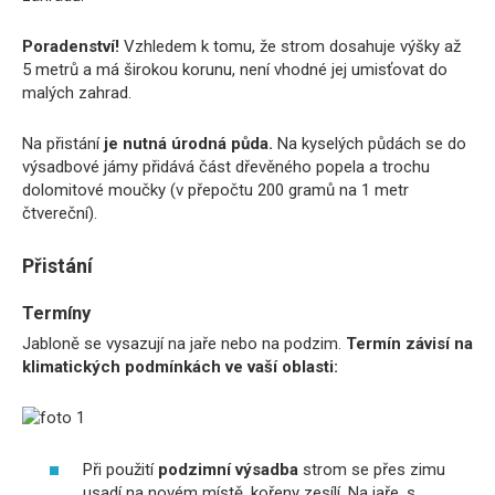
Poradenství!
Vzhledem k tomu, že strom dosahuje výšky až
5 metrů a má širokou korunu, není vhodné jej umisťovat do
malých zahrad.
Na přistání
je nutná úrodná půda.
Na kyselých půdách se do
výsadbové jámy přidává část dřevěného popela a trochu
dolomitové moučky (v přepočtu 200 gramů na 1 metr
čtvereční).
Přistání
Termíny
Jabloně se vysazují na jaře nebo na podzim.
Termín závisí na
klimatických podmínkách ve vaší oblasti:
Při použití
podzimní výsadba
strom se přes zimu
usadí na novém místě, kořeny zesílí. Na jaře, s