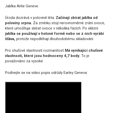
Jablka Airlie Geneve.
Úroda dozrává v polovině léta.
Začínají sbírat jablka od
poloviny srpna.
Za zmínku stojí nerovnoměrné zrání ovoce,
které umožňuje sbírat ovoce v několika fázích. Po sklizni
jablka se používají v hotové formě nebo se z nich vyrábí
šťáva,
protože nepodléhají dlouhodobému skladování.
Pro chuťové vlastnosti rozmanitost
Má vynikající chuťové
vlastnosti, které jsou hodnoceny 4,7 body.
To je
považováno za vysoké.
Podívejte se na video popis odrůdy Earley Geneva: