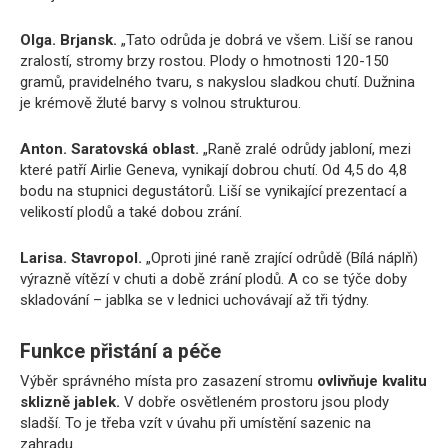
Olga. Brjansk.
„Tato odrůda je dobrá ve všem. Liší se ranou
zralostí, stromy brzy rostou. Plody o hmotnosti 120-150
gramů, pravidelného tvaru, s nakyslou sladkou chutí. Dužnina
je krémově žluté barvy s volnou strukturou.
Anton. Saratovská oblast.
„Raně zralé odrůdy jabloní, mezi
které patří Airlie Geneva, vynikají dobrou chutí. Od 4,5 do 4,8
bodu na stupnici degustátorů. Liší se vynikající prezentací a
velikostí plodů a také dobou zrání.
Larisa. Stavropol.
„Oproti jiné raně zrající odrůdě (Bílá náplň)
výrazně vítězí v chuti a době zrání plodů. A co se týče doby
skladování – jablka se v lednici uchovávají až tři týdny.
Funkce přistání a péče
Výběr správného místa pro zasazení stromu
ovlivňuje kvalitu
sklizně jablek.
V dobře osvětleném prostoru jsou plody
sladší. To je třeba vzít v úvahu při umístění sazenic na
zahradu.