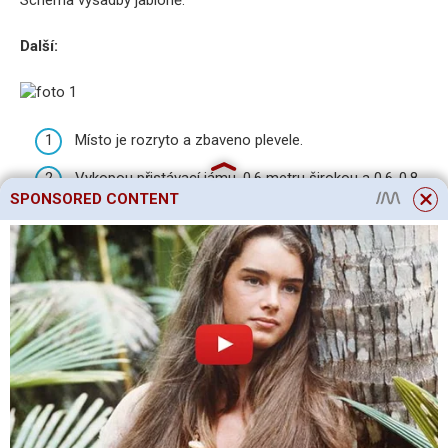
Další:
Místo je rozryto a zbaveno plevele.
Vykopou přistávací jámu, 0,6 metru širokou a 0,6-0,8
SPONSORED CONTENT
metru hlubokou. Úrodná vrstva se odloží a poté se
použije ke kropení.
Spodní vrstvu je obecně lepší
vyhodit.
Dno jámy je pokryto drenáží. Používá se pro
odvodnění
oblázky nebo hrubý písek.
Ve vykopané úrodné půdě
přidejte popel, humus,
minerální hnojiva.
Pečlivě promíchejte.
A začněte sázet sazenice:
strom je umístěn do středu jámy, kořeny jsou