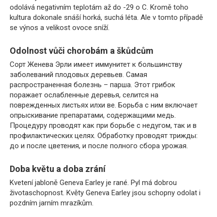
odolává negativním teplotám až do -29 o C. Kromě toho
kultura dokonale snáší horká, suchá léta. Ale v tomto případě
se výnos a velikost ovoce sníží.
Odolnost vůči chorobám a škůdcům
Сорт Женева Эрли имеет иммунитет к большинству
заболеваний плодовых деревьев. Самая
распространенная болезнь – парша. Этот грибок
поражает ослабленные деревья, селится на
поврежденных листьях илхи ве. Борьба с ним включает
опрыскивание препаратами, содержащими медь.
Процедуру проводят как при борьбе с недугом, так и в
профилактических целях. Обработку проводят трижды:
до и после цветения, и после полного сбора урожая.
Doba květu a doba zrání
Kvetení jabloně Geneva Earley je rané. Pyl má dobrou
životaschopnost. Květy Geneva Earley jsou schopny odolat i
pozdním jarním mrazíkům.