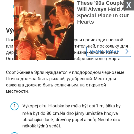
X
špatná přepravitelnost;
špatná udržovací kvalita.
Výsadba a péče
Посадка яблони сорта Женева Эрли происходит весной
или осенью. Последнее предпочтительней, поскольку для
дерева будет достаточно временизианккколвитизим
Оптимальное время – начало октября или конец марта.
Сорт Женева Эрли нуждается v плодородном черноземе.
Почва должна быть рыхлой, удобренной. Место для
саженца должно быть солнечным, на открытой
местности.
Vykopej díru. Hloubka by měla být asi 1 m, šířka by
měla být do 80 cm.Na dno jámy umístěte hnojiva
obsahující dusík, dřevěný popel a hnůj. Nechte díru
několik týdnů sedět.