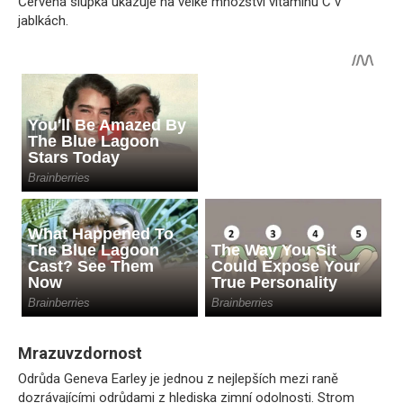
Červená slupka ukazuje na velké množství vitamínu C v
jablkách.
Mrazuvzdornost
Odrůda Geneva Earley je jednou z nejlepších mezi raně
dozrávajícími odrůdami z hlediska zimní odolnosti. Strom