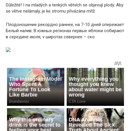
Důležité! I na mladých a tenkých větvích se objevují plody. Aby
se větve nelámaly, je ke stromu přivázána mříž.
Плодоношение рекордно раннее, на 7-10 дней опережает
Белый налив. В южных регионах первые яблоки собирают
в середине июля, v широтах севернее – ско.