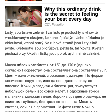
Listy jsou tmavě zelené. Tvar listu je podlouhlý, s vlnovitě
vroubkovaným okrajem, ke konci špičatým. Jeho základna je
oblouková, vrchol ostrý. Na rubové straně jsou listy silně
pýřité. Květenství jsou bílorůžová, pětilistá, talířkovitá. Kvetení
přichází brzy. Okvětní lístky jsou po okrajích mírně zvlněné.
Масса яблок колеблется от 150 до 170 г (однако,
согласно Госреестру, она составляет она составляет 90 г.
Цвет – желто-зеленый, с розовым румянцем. По форме
коническо-округлые, иногда попадаются округло-
плоские. Кожица гладкая и блестящая, присутствует
небольшой белый восковой налет. Подкожные точки
маленькие, малозаметные. Воронка среднего размера, не
слишком глубокая, без «ржавого» налета. Мякоть
светлая, сочная a ароматная. На фото ниже можно