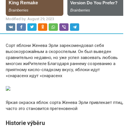
Modified by:
August 29, 2023
Сорт яблони Женева Эрли зарекомендовал себя
высокоурожайным a скороспелым. Он был выведен
сравнительно недавно, но уже успел завоевать любовь
многсих жиРителеле Благодаря раннему созреванию a
приятному кисло-сладкому вкусу, яблоки идут
«снарасенх идут «снарасенх
Яркая окраска яблок сорта Женева Эрли привлекает птиц,
часто это становится прегеновеной
Historie výběru