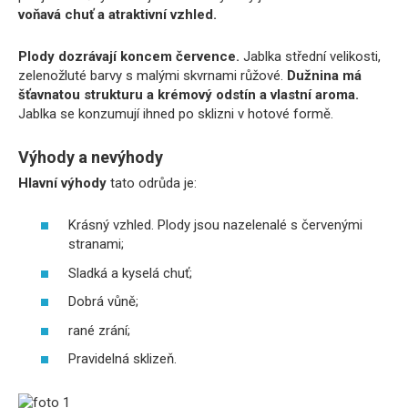
voňavá chuť a atraktivní vzhled.
Plody dozrávají koncem července.
Jablka střední velikosti,
zelenožluté barvy s malými skvrnami růžové.
Dužnina má
šťavnatou strukturu a krémový odstín a vlastní aroma.
Jablka se konzumují ihned po sklizni v hotové formě.
Výhody a nevýhody
Hlavní výhody
tato odrůda je:
Krásný vzhled. Plody jsou nazelenalé s červenými
stranami;
Sladká a kyselá chuť;
Dobrá vůně;
rané zrání;
Pravidelná sklizeň.