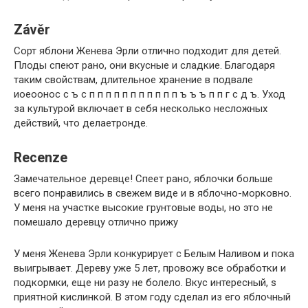
Závěr
Сорт яблони Женева Эрли отлично подходит для детей.
Плоды спеют рано, они вкусные и сладкие. Благодаря
таким свойствам, длительное хранение в подвале
иоеоонос с ъ с п п п п п п п п п п п ъ ъ ъ п п г с д ъ. Уход
за культурой включает в себя несколько несложных
действий, что делаетронде.
Recenze
Замечательное деревце! Спеет рано, яблочки больше
всего понравились в свежем виде и в яблочно-морковно.
У меня на участке высокие грунтовые воды, но это не
помешало деревцу отлично прижу
У меня Женева Эрли конкурирует с Белым Наливом и пока
выигрывает. Дереву уже 5 лет, провожу все обработки и
подкормки, еще ни разу не болело. Вкус интересный, s
приятной кислинкой. В этом году сделал из его яблочный