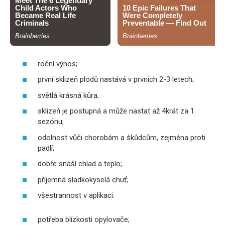
roční výnos;
první sklizeň plodů nastává v prvních 2-3 letech;
světlá krásná kůra;
sklizeň je postupná a může nastat až 4krát za 1
sezónu;
odolnost vůči chorobám a škůdcům, zejména proti
padlí;
dobře snáší chlad a teplo;
příjemná sladkokyselá chuť;
všestrannost v aplikaci.
potřeba blízkosti opylovače;