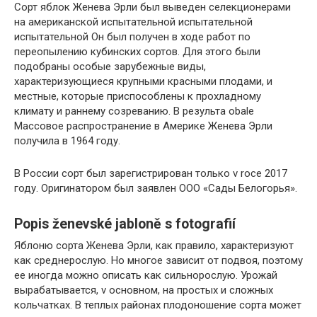
Сорт яблок Женева Эрли был выведен селекционерами
на американской испытательной испытательной
испытательной Он был получен в ходе работ по
переопылению кубинских сортов. Для этого были
подобраны особые зарубежные виды,
характеризующиеся крупными красными плодами, и
местные, которые приспособлены к прохладному
климату и раннему созреванию. В результа obale
Массовое распространение в Америке Женева Эрли
получила в 1964 году.
В России сорт был зарегистрирован только v roce 2017
году. Оригинатором был заявлен ООО «Сады Белогорья».
Popis ženevské jabloně s fotografií
Яблоню сорта Женева Эрли, как правило, характеризуют
как среднерослую. Но многое зависит от подвоя, поэтому
ее иногда можно описать как сильнорослую. Урожай
вырабатывается, v основном, на простых и сложных
кольчатках. В теплых районах плодоношение сорта может