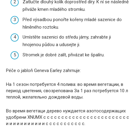
Zatlučte dlouhý kolík doprostřed díry. K ní se následně
přiváže kmen mladého stromku.
Před výsadbou ponořte kořeny mladé sazenice do
hliněného roztoku.
Umístěte sazenici do středu jámy, zahrabte ji
hnojenou půdou a udusejte ji.
Stromek je dobré zalít, přivázat ke špalíru.
Péče o jabloň Geneva Earley zahrnuje:
На 1 сезон потребуется 4 полива: во время вегетации, в
период цветения, свозрепована За 1 раз потребуется 10 л
теплой, желательно дождевой воды.
Во время вегетаци дерево нуждается азотосодержащих
удобрени XNUMX с с с с с с с с с с с с с с с с с с с с с с с с
и и и и и и и и и и и с с с с с с с с с с с.