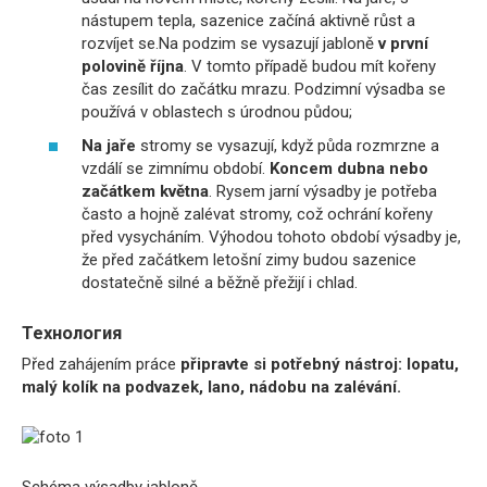
nástupem tepla, sazenice začíná aktivně růst a
rozvíjet se.Na podzim se vysazují jabloně
v první
polovině října
. V tomto případě budou mít kořeny
čas zesílit do začátku mrazu. Podzimní výsadba se
používá v oblastech s úrodnou půdou;
Na jaře
stromy se vysazují, když půda rozmrzne a
vzdálí se zimnímu období.
Koncem dubna nebo
začátkem května
. Rysem jarní výsadby je potřeba
často a hojně zalévat stromy, což ochrání kořeny
před vysycháním. Výhodou tohoto období výsadby je,
že před začátkem letošní zimy budou sazenice
dostatečně silné a běžně přežijí i chlad.
Технология
Před zahájením práce
připravte si potřebný nástroj: lopatu,
malý kolík na podvazek, lano, nádobu na zalévání.
Schéma výsadby jabloně.