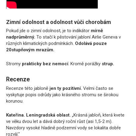
Zimní odolnost a odolnost vůči chorobám
Pokud jde o zimní odolnost, je to indikátor
mírně
nadprůměrný.
To stačí k pěstování jabloní Airlie Geneva v
různých klimatických podmínkách.
Odolává pouze
20stupňovým mrazům.
Stromy
prakticky bez nemocí
. Kromě porážky
strup.
Recenze
Recenze této jabloně
jen ty pozitivní.
Velmi často se
vyskytuje popis odrůdy jako krásného stromu se širokou
korunou.
Kateřina. Leningradská oblast.
„Krásná jabloň, která kvete
ve věku dvou let a dává dobrý roční růst (asi 1,5-2 m).
Navzdory vysoké hladině podzemní vody se lokalita dobře
rozvíjí.“