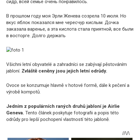
сидр, всей семье очень понравилось.
В прошлом году моя Эрли Женева созрела 10 июля. Но
вкус яблок показался мне чересчур кислым. Дочка
заказала варенье, a эта кислота стала приятной, все были
в восторге. Долго держать
Všichni letní obyvatelé a zahradníci se zabývají pěstováním
jabloní.
Zvláště ceněny jsou jejich letní odrůdy.
Ovoce se konzumuje hlavně v hotové formě, dále k pečení a
výrobě kompotů.
Jedním z populárních raných druhů jabloní je Airlie
Geneva.
Tento článek poskytuje fotografii a popis této
odrůdy pro lepší pochopení vlastností této jabloně.