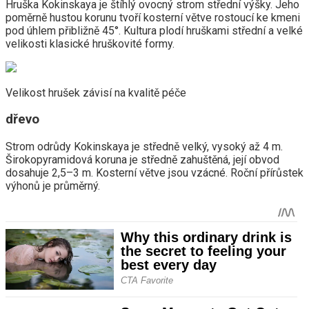
Hruška Kokinskaya je štíhlý ovocný strom střední výšky. Jeho
poměrně hustou korunu tvoří kosterní větve rostoucí ke kmeni
pod úhlem přibližně 45°. Kultura plodí hruškami střední a velké
velikosti klasické hruškovité formy.
Velikost hrušek závisí na kvalitě péče
dřevo
Strom odrůdy Kokinskaya je středně velký, vysoký až 4 m.
Širokopyramidová koruna je středně zahuštěná, její obvod
dosahuje 2,5–3 m. Kosterní větve jsou vzácné. Roční přírůstek
výhonů je průměrný.