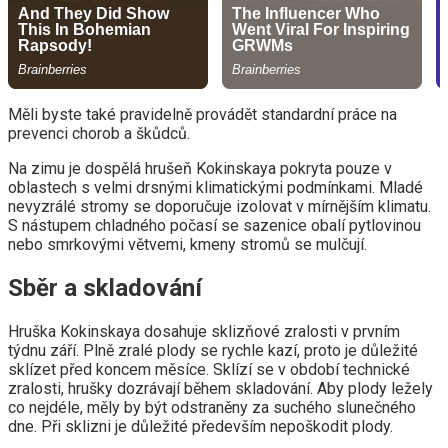
Měli byste také pravidelně provádět standardní práce na
prevenci chorob a škůdců.
Na zimu je dospělá hrušeň Kokinskaya pokryta pouze v
oblastech s velmi drsnými klimatickými podmínkami. Mladé
nevyzrálé stromy se doporučuje izolovat v mírnějším klimatu.
S nástupem chladného počasí se sazenice obalí pytlovinou
nebo smrkovými větvemi, kmeny stromů se mulčují.
Sběr a skladování
Hruška Kokinskaya dosahuje sklizňové zralosti v prvním
týdnu září. Plně zralé plody se rychle kazí, proto je důležité
sklízet před koncem měsíce. Sklízí se v období technické
zralosti, hrušky dozrávají během skladování. Aby plody ležely
co nejdéle, měly by být odstraněny za suchého slunečného
dne. Při sklizni je důležité především nepoškodit plody.