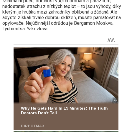
Minimální péče, odolnost vůči chorobám a parazitům,
nedostatek strachu z nízkých teplot – to jsou výhody, díky
kterým je hruška mezi zahradníky oblíbená a žádaná. Ale
abyste získali trvale dobrou sklizeň, musíte pamatovat na
opylovače. Nejúčinnější odrůdou je Bergamon Moskva,
Lyubimitsa, Yakovleva.