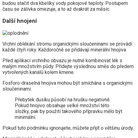
budou stačit dva kbelíky vody pokojové teploty. Postupem
času se zálivka omezuje, a to až dvakrát za měsíc.
Další hnojení
Vrchní oblékání stromu organickými sloučeninami se provádí
každé čtyři roky. Každoročně se přidávají minerální hnojiva.
Před aplikací vrchního obvazu je nutné kombinovat lék s
malým množstvím půdy. Přidejte výslednou směs do předem
vytvořených kanálů kolem kmene.
Fosforo-draselná hnojiva mohou být smíchána s organickými
sloučeninami.
Přebytek dusíku působí na hrušku negativně.
Pokud hnojivo obsahuje velké množství této
složky, pak by použití takového přípravku mělo být
minimální.
Pokud tuto podmínku ignorujete, můžete přijít o většinu úrody.