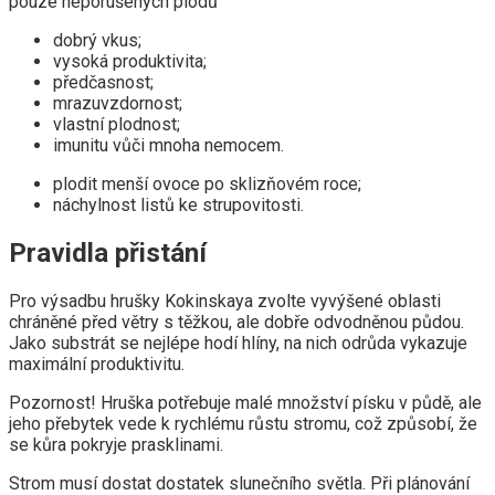
pouze neporušených plodů
dobrý vkus;
vysoká produktivita;
předčasnost;
mrazuvzdornost;
vlastní plodnost;
imunitu vůči mnoha nemocem.
plodit menší ovoce po sklizňovém roce;
náchylnost listů ke strupovitosti.
Pravidla přistání
Pro výsadbu hrušky Kokinskaya zvolte vyvýšené oblasti
chráněné před větry s těžkou, ale dobře odvodněnou půdou.
Jako substrát se nejlépe hodí hlíny, na nich odrůda vykazuje
maximální produktivitu.
Pozornost! Hruška potřebuje malé množství písku v půdě, ale
jeho přebytek vede k rychlému růstu stromu, což způsobí, že
se kůra pokryje prasklinami.
Strom musí dostat dostatek slunečního světla. Při plánování