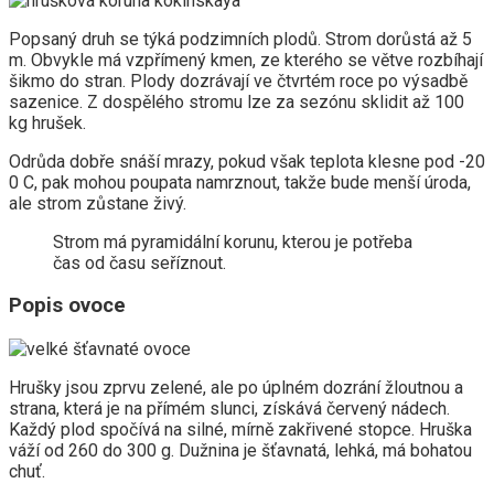
Popsaný druh se týká podzimních plodů. Strom dorůstá až 5
m. Obvykle má vzpřímený kmen, ze kterého se větve rozbíhají
šikmo do stran. Plody dozrávají ve čtvrtém roce po výsadbě
sazenice. Z dospělého stromu lze za sezónu sklidit až 100
kg hrušek.
Odrůda dobře snáší mrazy, pokud však teplota klesne pod -20
0 C, pak mohou poupata namrznout, takže bude menší úroda,
ale strom zůstane živý.
Strom má pyramidální korunu, kterou je potřeba
čas od času seříznout.
Popis ovoce
Hrušky jsou zprvu zelené, ale po úplném dozrání žloutnou a
strana, která je na přímém slunci, získává červený nádech.
Každý plod spočívá na silné, mírně zakřivené stopce. Hruška
váží od 260 do 300 g. Dužnina je šťavnatá, lehká, má bohatou
chuť.