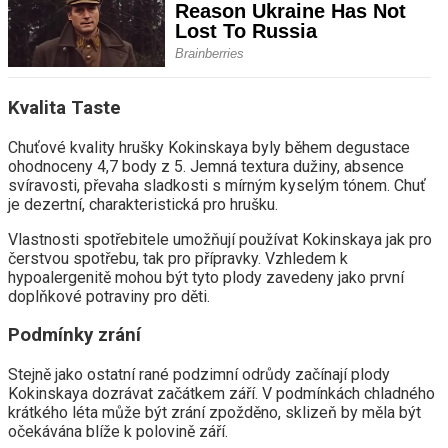
Kvalita Taste
Chuťové kvality hrušky Kokinskaya byly během degustace
ohodnoceny 4,7 body z 5. Jemná textura dužiny, absence
svíravosti, převaha sladkosti s mírným kyselým tónem. Chuť
je dezertní, charakteristická pro hrušku.
Vlastnosti spotřebitele umožňují používat Kokinskaya jak pro
čerstvou spotřebu, tak pro přípravky. Vzhledem k
hypoalergenitě mohou být tyto plody zavedeny jako první
doplňkové potraviny pro děti.
Podmínky zrání
Stejně jako ostatní rané podzimní odrůdy začínají plody
Kokinskaya dozrávat začátkem září. V podmínkách chladného
krátkého léta může být zrání zpožděno, sklizeň by měla být
očekávána blíže k polovině září.