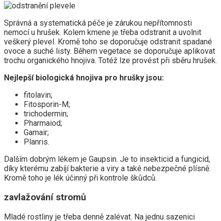
Správná a systematická péče je zárukou nepřítomnosti
nemocí u hrušek. Kolem kmene je třeba odstranit a uvolnit
veškerý plevel. Kromě toho se doporučuje odstranit spadané
ovoce a suché listy. Během vegetace se doporučuje aplikovat
trochu organického hnojiva. Totéž lze provést při sběru hrušek.
Nejlepší biologická hnojiva pro hrušky jsou:
fitolavin;
Fitosporin-M;
trichodermin;
Pharmaiod;
Gamair;
Planris.
Dalším dobrým lékem je Gaupsin. Je to insekticid a fungicid,
díky kterému zabíjí bakterie a viry a také nebezpečné plísně.
Kromě toho je lék účinný při kontrole škůdců.
zavlažování stromů
Mladé rostliny je třeba denně zalévat. Na jednu sazenici