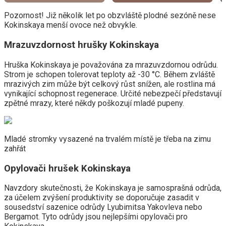
Pozornost! Již několik let po obzvláště plodné sezóně nese
Kokinskaya menší ovoce než obvykle.
Mrazuvzdornost hrušky Kokinskaya
Hruška Kokinskaya je považována za mrazuvzdornou odrůdu.
Strom je schopen tolerovat teploty až -30 °C. Během zvláště
mrazivých zim může být celkový růst snížen, ale rostlina má
vynikající schopnost regenerace. Určité nebezpečí představují
zpětné mrazy, které někdy poškozují mladé pupeny.
Mladé stromky vysazené na trvalém místě je třeba na zimu
zahřát
Opylovači hrušek Kokinskaya
Navzdory skutečnosti, že Kokinskaya je samosprašná odrůda,
za účelem zvýšení produktivity se doporučuje zasadit v
sousedství sazenice odrůdy Lyubimitsa Yakovleva nebo
Bergamot. Tyto odrůdy jsou nejlepšími opylovači pro