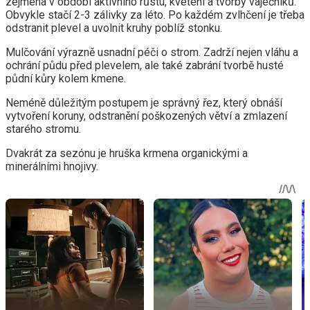
zejména v období aktivního růstu, kvetení a tvorby vaječníků.
Obvykle stačí 2-3 zálivky za léto. Po každém zvlhčení je třeba
odstranit plevel a uvolnit kruhy poblíž stonku.
Mulčování výrazně usnadní péči o strom. Zadrží nejen vláhu a
ochrání půdu před plevelem, ale také zabrání tvorbě husté
půdní kůry kolem kmene.
Neméně důležitým postupem je správný řez, který obnáší
vytvoření koruny, odstranění poškozených větví a zmlazení
starého stromu.
Dvakrát za sezónu je hruška krmena organickými a
minerálními hnojivy.