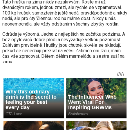
Tuto hrušku na zimu nikdy nezakrývám. Roste mi už
dvanáctým rokem, jednou zmrzl, ale rychle se vzpamatoval.
100 kg hrušek samozřejmě ještě nedá, pravděpodobně a nikdy
nedá, ale pro čtyřčlennou rodinu máme dost. Nikdy u nás
neonemocněla, ale vždy odstraním všechny zbytky rostlin.
Odrůda je výborná. Jedna z nejlepších na začátku podzimu. A
bez opylovačů dobře plodí a nevyžaduje velkou pozornost.
Zalévám pravidelně. Hrušky jsou chutné, skvěle se skladují,
pokud se nenechají přezrát na větvi. Zatímco oni lžou, mám
čas vše zpracovat. Dětem dělám marmeládu a sestra suší na
zimu.