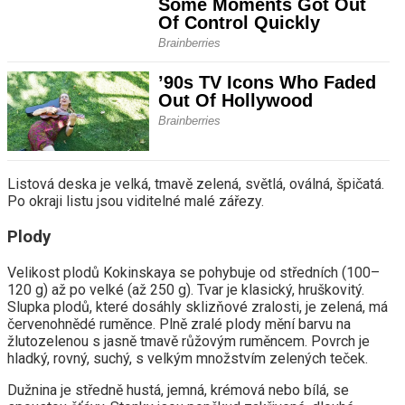
Listová deska je velká, tmavě zelená, světlá, oválná, špičatá.
Po okraji listu jsou viditelné malé zářezy.
Plody
Velikost plodů Kokinskaya se pohybuje od středních (100–
120 g) až po velké (až 250 g). Tvar je klasický, hruškovitý.
Slupka plodů, které dosáhly sklizňové zralosti, je zelená, má
červenohnědé ruměnce. Plně zralé plody mění barvu na
žlutozelenou s jasně tmavě růžovým ruměncem. Povrch je
hladký, rovný, suchý, s velkým množstvím zelených teček.
Dužnina je středně hustá, jemná, krémová nebo bílá, se