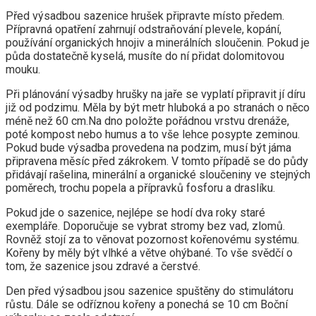
Před výsadbou sazenice hrušek připravte místo předem.
Přípravná opatření zahrnují odstraňování plevele, kopání,
používání organických hnojiv a minerálních sloučenin. Pokud je
půda dostatečně kyselá, musíte do ní přidat dolomitovou
mouku.
Při plánování výsadby hrušky na jaře se vyplatí připravit jí díru
již od podzimu. Měla by být metr hluboká a po stranách o něco
méně než 60 cm.Na dno položte pořádnou vrstvu drenáže,
poté kompost nebo humus a to vše lehce posypte zeminou.
Pokud bude výsadba provedena na podzim, musí být jáma
připravena měsíc před zákrokem. V tomto případě se do půdy
přidávají rašelina, minerální a organické sloučeniny ve stejných
poměrech, trochu popela a přípravků fosforu a draslíku.
Pokud jde o sazenice, nejlépe se hodí dva roky staré
exempláře. Doporučuje se vybrat stromy bez vad, zlomů.
Rovněž stojí za to věnovat pozornost kořenovému systému.
Kořeny by měly být vlhké a větve ohýbané. To vše svědčí o
tom, že sazenice jsou zdravé a čerstvé.
Den před výsadbou jsou sazenice spuštěny do stimulátoru
růstu. Dále se odříznou kořeny a ponechá se 10 cm Boční