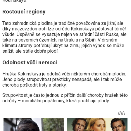
Kokinskaya.
Rostoucí regiony
Tato zahradnická plodina je tradičně považována za jižní, ale
díky mrazuvzdornosti lze odrůdu Kokinskaya pěstovat téměř
všude. Úspěšně se vysazuje nejen ve střední části Ruska, ale
také na severních územích, na Uralu a na Sibiři. V drsném
klimatu stromy potřebují úkryt na zimu, jejich výnos se může
snížit, ale stále dobře plodí.
Odolnost vůči nemoci
Hruška Kokinskaya je odolná vůči některým chorobám plodin.
Jeho plody strupovitost prakticky nenapadá, ale i tak může
choroba poškodit listy a stonky.
Strupovitost je často jednou z příčin další choroby hrušek této
odrůdy – moniliální popáleniny, která postihuje plody.