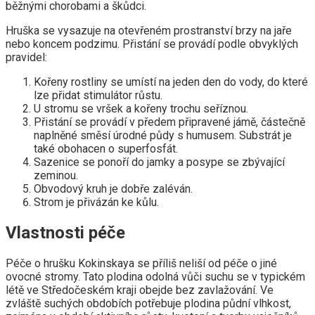
běžnými chorobami a škůdci.
Hruška se vysazuje na otevřeném prostranství brzy na jaře
nebo koncem podzimu. Přistání se provádí podle obvyklých
pravidel:
Kořeny rostliny se umístí na jeden den do vody, do které
lze přidat stimulátor růstu.
U stromu se vršek a kořeny trochu seříznou.
Přistání se provádí v předem připravené jámě, částečně
naplněné směsí úrodné půdy s humusem. Substrát je
také obohacen o superfosfát.
Sazenice se ponoří do jamky a posype se zbývající
zeminou.
Obvodový kruh je dobře zaléván.
Strom je přivázán ke kůlu.
Vlastnosti péče
Péče o hrušku Kokinskaya se příliš neliší od péče o jiné
ovocné stromy. Tato plodina odolná vůči suchu se v typickém
létě ve Středočeském kraji obejde bez zavlažování. Ve
zvláště suchých obdobích potřebuje plodina půdní vlhkost,