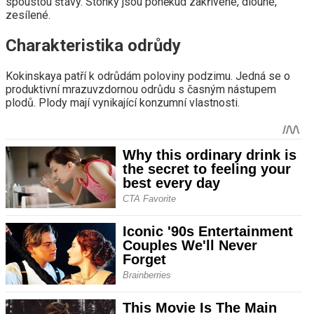
spoustou šťávy. Stonky jsou poněkud zakřivené, dlouhé,
zesílené.
Charakteristika odrůdy
Kokinskaya patří k odrůdám poloviny podzimu. Jedná se o
produktivní mrazuvzdornou odrůdu s časným nástupem
plodů. Plody mají vynikající konzumní vlastnosti.