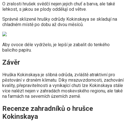
O zralosti hrušek svědčí nejen jejich chuť a barva, ale také
lehkost, s jakou se plody oddělují od větve.
Správně sklizené hrušky odrůdy Kokinskaya se skladují na
chladném místě po dobu až dvou měsíců.
Aby ovoce déle vydrželo, je lepší je zabalit do tenkého
balicího papíru.
Závěr
Hruška Kokinskaya je slibná odrůda, zvláště atraktivní pro
pěstování v drsném klimatu. Díky mrazuvzdornosti, zachování
kvality, přepravitelnosti a vynikající chuti lze Kokinskaya stále
více nalézt nejen v zahradách moskevského regionu, ale také
na farmách na severních územích země.
Recenze zahradníků o hrušce
Kokinskaya