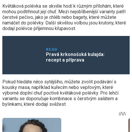
Kvě­táková polévka se skvěle hodí k různým přílohám, které
mohou podtrhnout její chuť. Mezi nejoblíbenější varianty patří
čerstvé pečivo, jako je chléb nebo bagety, které můžete
namáčet do polévky. Další skvělou volbou jsou krutony, které
dodají polévce příjemnou křupavost.
READ
Pravá krkonošská kulajda:
recept a příprava
Pokud hledáte něco sytějšího, můžete zvolit podávání s
kousky masa, například kuřecím nebo vepřovým, které
výborně doplní chuť poctivé květákové polévky. Pro lehčí
variantu se doporučuje kombinace s čerstvým salátem a
bylinkami, které dodají svěžest.