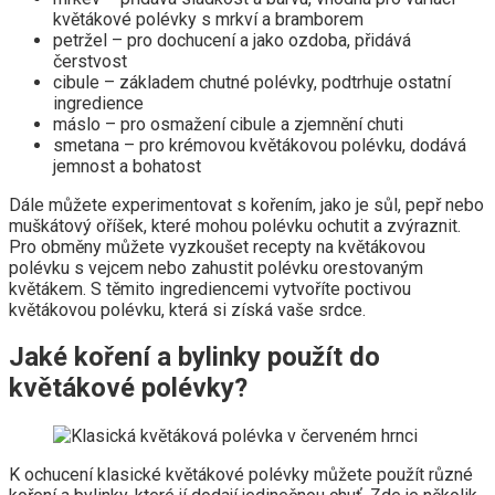
květákové polévky s mrkví a bramborem
petržel – pro dochucení a jako ozdoba, přidává
čerstvost
cibule – základem chutné polévky, podtrhuje ostatní
ingredience
máslo – pro osmažení cibule a zjemnění chuti
smetana – pro krémovou květákovou polévku, dodává
jemnost a bohatost
Dále můžete experimentovat s kořením, jako je sůl, pepř nebo
muškátový oříšek, které mohou polévku ochutit a zvýraznit.
Pro obměny můžete vyzkoušet recepty na květákovou
polévku s vejcem nebo zahustit polévku orestovaným
květákem. S těmito ingrediencemi vytvoříte poctivou
květákovou polévku, která si získá vaše srdce.
Jaké koření a bylinky použít do
květákové polévky?
K ochucení klasické květákové polévky můžete použít různé