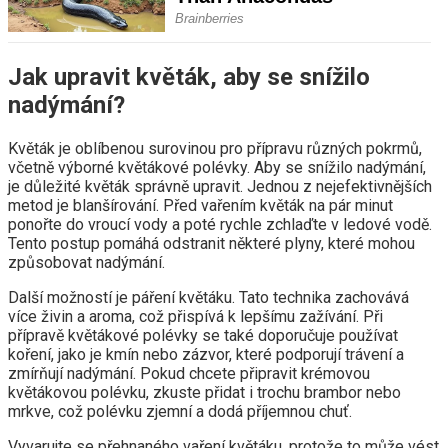
Jak upravit květák, aby se snížilo
nadýmání?
Květák je oblíbenou surovinou pro přípravu různých pokrmů,
včetně výborné květákové polévky. Aby se snížilo nadýmání,
je důležité květák správně upravit. Jednou z nejefektivnějších
metod je blanšírování. Před vařením květák na pár minut
ponořte do vroucí vody a poté rychle zchlaďte v ledové vodě.
Tento postup pomáhá odstranit některé plyny, které mohou
způsobovat nadýmání.
Další možností je páření květáku. Tato technika zachovává
více živin a aroma, což přispívá k lepšímu zažívání. Při
přípravě květákové polévky se také doporučuje používat
koření, jako je kmín nebo zázvor, které podporují trávení a
zmírňují nadýmání. Pokud chcete připravit krémovou
květákovou polévku, zkuste přidat i trochu brambor nebo
mrkve, což polévku zjemní a dodá příjemnou chuť.
Vyvarujte se přehnaného vaření květáku, protože to může vést