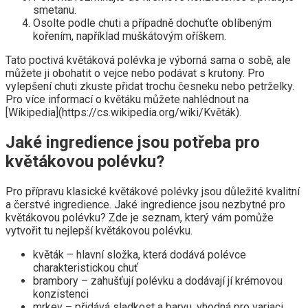
smetanu.
Osolte podle chuti a případně dochuťte oblíbeným
kořením, například muškátovým oříškem.
Tato poctivá květáková polévka je výborná sama o sobě, ale
můžete ji obohatit o vejce nebo podávat s krutony. Pro
vylepšení chuti zkuste přidat trochu česneku nebo petrželky.
Pro více informací o květáku můžete nahlédnout na
[Wikipedia](https://cs.wikipedia.org/wiki/Květák).
Jaké ingredience jsou potřeba pro
květákovou polévku?
Pro přípravu klasické květákové polévky jsou důležité kvalitní
a čerstvé ingredience. Jaké ingredience jsou nezbytné pro
květákovou polévku? Zde je seznam, který vám pomůže
vytvořit tu nejlepší květákovou polévku.
květák – hlavní složka, která dodává polévce
charakteristickou chuť
brambory – zahušťují polévku a dodávají jí krémovou
konzistenci
mrkev – přidává sladkost a barvu, vhodná pro variaci