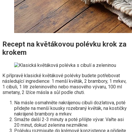
Recept na květákovou polévku krok za
krokem
K přípravě klasické květákové polévky budete potřebovat
následující ingredience: 1 menší květák, 2 brambory, 1 mrkev,
1 cibuli, 1 litr zeleninového nebo masového vývaru, 100 ml
smetany, 2 lžíce másla a sůl podle chuti.
Na másle osmahněte nakrájenou cibuli dozlatova, poté
přidejte na menší kousky rozebraný květák, na kostičky
nakrájené brambory a mrkev.
Smažte další 2-3 minuty a poté přilijte vývar. Vařte asi
20 minut, dokud zelenina nezměkne.
Polévku rozmixujte do krémové konzistence a přidejte