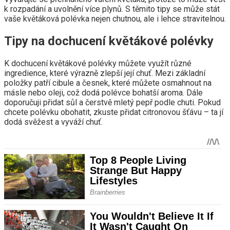
k rozpadání a uvolnění více plynů. S těmito tipy se může stát
vaše květáková polévka nejen chutnou, ale i lehce stravitelnou.
Tipy na dochucení květákové polévky
K dochucení květákové polévky můžete využít různé
ingredience, které výrazně zlepší její chuť. Mezi základní
položky patří cibule a česnek, které můžete osmahnout na
másle nebo oleji, což dodá polévce bohatší aroma. Dále
doporučuji přidat sůl a čerstvě mletý pepř podle chuti. Pokud
chcete polévku obohatit, zkuste přidat citronovou šťávu – ta jí
dodá svěžest a vyváží chuť.