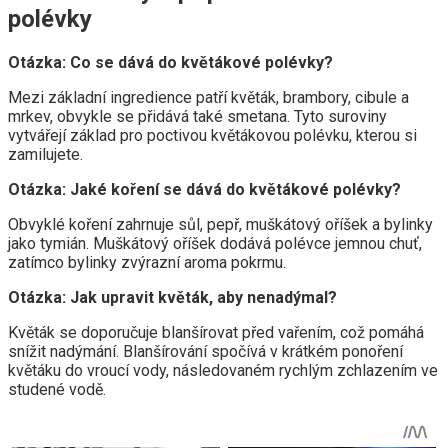
polévky
Otázka: Co se dává do květákové polévky?
Mezi základní ingredience patří květák, brambory, cibule a
mrkev, obvykle se přidává také smetana. Tyto suroviny
vytvářejí základ pro poctivou květákovou polévku, kterou si
zamilujete.
Otázka: Jaké koření se dává do květákové polévky?
Obvyklé koření zahrnuje sůl, pepř, muškátový oříšek a bylinky
jako tymián. Muškátový oříšek dodává polévce jemnou chuť,
zatímco bylinky zvýrazní aroma pokrmu.
Otázka: Jak upravit květák, aby nenadýmal?
Květák se doporučuje blanšírovat před vařením, což pomáhá
snížit nadýmání. Blanšírování spočívá v krátkém ponoření
květáku do vroucí vody, následovaném rychlým zchlazením ve
studené vodě.