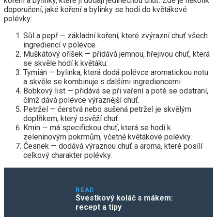
koření a bylinky, které jí dodají jedinečnou chuť. Zde je několik
doporučení, jaké koření a bylinky se hodí do květákové
polévky:
Sůl a pepř — základní koření, které zvýrazní chuť všech
ingrediencí v polévce.
Muškátový oříšek — přidává jemnou, hřejivou chuť, která
se skvěle hodí k květáku.
Tymián — bylinka, která dodá polévce aromatickou notu
a skvěle se kombinuje s dalšími ingrediencemi.
Bobkový list — přidává se při vaření a poté se odstraní,
čímž dává polévce výraznější chuť.
Petržel — čerstvá nebo sušená petržel je skvělým
doplňkem, který osvěží chuť.
Kmin — má specifickou chuť, která se hodí k
zeleninovým pokrmům, včetně květákové polévky.
Česnek — dodává výraznou chuť a aroma, které posílí
celkový charakter polévky.
READ
Švestkový koláč s mákem:
recept a tipy