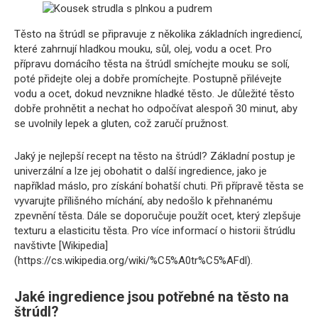
Těsto na štrúdl se připravuje z několika základních ingrediencí,
které zahrnují hladkou mouku, sůl, olej, vodu a ocet. Pro
přípravu domácího těsta na štrúdl smíchejte mouku se solí,
poté přidejte olej a dobře promíchejte. Postupně přilévejte
vodu a ocet, dokud nevznikne hladké těsto. Je důležité těsto
dobře prohnětit a nechat ho odpočívat alespoň 30 minut, aby
se uvolnily lepek a gluten, což zaručí pružnost.
Jaký je nejlepší recept na těsto na štrúdl? Základní postup je
univerzální a lze jej obohatit o další ingredience, jako je
například máslo, pro získání bohatší chuti. Při přípravě těsta se
vyvarujte přílišného míchání, aby nedošlo k přehnanému
zpevnění těsta. Dále se doporučuje použít ocet, který zlepšuje
texturu a elasticitu těsta. Pro více informací o historii štrúdlu
navštivte [Wikipedia]
(https://cs.wikipedia.org/wiki/%C5%A0tr%C5%AFdl).
Jaké ingredience jsou potřebné na těsto na
štrúdl?