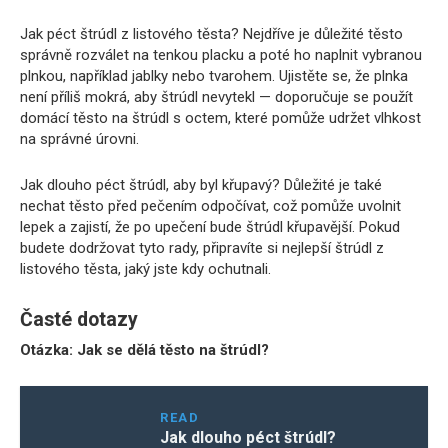
Jak péct štrúdl z listového těsta? Nejdříve je důležité těsto
správně rozválet na tenkou placku a poté ho naplnit vybranou
plnkou, například jablky nebo tvarohem. Ujistěte se, že plnka
není příliš mokrá, aby štrúdl nevytekl — doporučuje se použít
domácí těsto na štrúdl s octem, které pomůže udržet vlhkost
na správné úrovni.
Jak dlouho péct štrúdl, aby byl křupavý? Důležité je také
nechat těsto před pečením odpočívat, což pomůže uvolnit
lepek a zajistí, že po upečení bude štrúdl křupavější. Pokud
budete dodržovat tyto rady, připravíte si nejlepší štrúdl z
listového těsta, jaký jste kdy ochutnali.
Časté dotazy
Otázka: Jak se dělá těsto na štrúdl?
READ
Jak dlouho péct štrúdl?