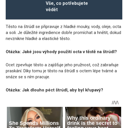
Vše, co potřebujete
vědět
Těsto na štrúdl se připravuje z hladké mouky, vody, oleje, octa
a soli. Je důležité ingredience dobře promíchat a hnětit, dokud
nevznikne hladké a elastické těsto.
Otázka: Jaké jsou výhody použití octa v těstě na štrúdl?
Ocet zpevňuje těsto a zajišťuje jeho pružnost, což zabraňuje
praskání. Díky tomu je těsto na štrúdl s octem lépe tvárné a
snáze se s ním pracuje.
Otázka: Jak dlouho péct štrúdl, aby byl křupavý?