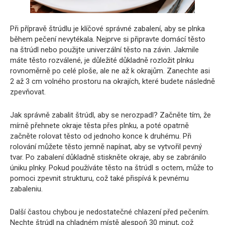
Při přípravě štrúdlu je klíčové správné zabalení, aby se plnka
během pečení nevytékala. Nejprve si připravte domácí těsto
na štrúdl nebo použijte univerzální těsto na závin. Jakmile
máte těsto rozválené, je důležité důkladně rozložit plnku
rovnoměrně po celé ploše, ale ne až k okrajům. Zanechte asi
2 až 3 cm volného prostoru na okrajích, které budete následně
zpevňovat.
Jak správně zabalit štrúdl, aby se nerozpadl? Začněte tím, že
mírně přehnete okraje těsta přes plnku, a poté opatrně
začněte rolovat těsto od jednoho konce k druhému. Při
rolování můžete těsto jemně napínat, aby se vytvořil pevný
tvar. Po zabalení důkladně stiskněte okraje, aby se zabránilo
úniku plnky. Pokud používáte těsto na štrúdl s octem, může to
pomoci zpevnit strukturu, což také přispívá k pevnému
zabaleniu.
Další častou chybou je nedostatečné chlazení před pečením.
Nechte štrúdl na chladném místě alespoň 30 minut, což