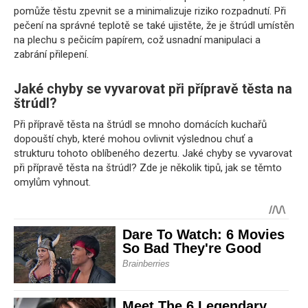
pomůže těstu zpevnit se a minimalizuje riziko rozpadnutí. Při
pečení na správné teplotě se také ujistěte, že je štrúdl umístěn
na plechu s pečicím papírem, což usnadní manipulaci a
zabrání přilepení.
Jaké chyby se vyvarovat při přípravě těsta na
štrúdl?
Při přípravě těsta na štrúdl se mnoho domácích kuchařů
dopouští chyb, které mohou ovlivnit výslednou chuť a
strukturu tohoto oblíbeného dezertu. Jaké chyby se vyvarovat
při přípravě těsta na štrúdl? Zde je několik tipů, jak se těmto
omylům vyhnout.