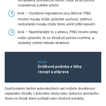
nezabalený dostatečně těsně, může se při pečení
rozpadnout a plnka vyteče.
krok — Vyvážené ingredience jsou klíčové. Příliš
mnoho mouky může způsobit suchost, zatímco
nedostatek mouky může těsto učinit příliš lepivým.
krok — Nepřehánějte to s plnkou. Příliš mnoho plnky
může způsobit, že se štrúdl při pečení roztrhne, a
výsledný vzhled nebude atraktivní.
READ
Dršťková polévka z hlívy:
recept a příprava
Dodržováním těchto jednoduchých rad můžete dosáhnout
nejlepšího štrúdlu z listového těsta nebo dokonce domácího
těsta na štrúdl, které pohladí vaše chuťové pohárky.