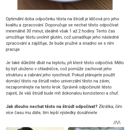
Optimální doba odpočinku těsta na štrúdl je klíčová pro jeho
kvalitu a zpracování. Doporučuje se nechat těsto odpočívat
minimálně 30 minut, ideálně však 1 až 2 hodiny. Tento čas
umožňuje těstu uvolnit glutén, což usnadňuje jeho následné
zpracování a zajišťuje, že bude pružné a snadno se s ním
pracuje.
Je také důležité dbát na teplotu, při které těsto odpočívá. Mělo
by být uloženo v chladničce, což pomůže zachovat jeho
strukturu a zabrání jeho vyschnutí. Pokud plánujete použít
domácí těsto na štrúdl nebo univerzální těsto na závin,
nezapomínejte na tento krok. Správně odpočinuté těsto
zajistí, že váš štrúdl bude mít dokonalou konzistenci a chuť.
Jak dlouho nechat těsto na štrúdl odpočívat?
Zkrátka, čím
více času mu dáte, tím lepší výsledky dosáhnete.