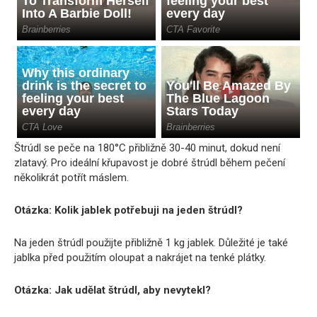
Štrúdl se peče na 180°C přibližně 30-40 minut, dokud není
zlatavý. Pro ideální křupavost je dobré štrúdl během pečení
několikrát potřít máslem.
Otázka: Kolik jablek potřebuji na jeden štrúdl?
Na jeden štrúdl použijte přibližně 1 kg jablek. Důležité je také
jablka před použitím oloupat a nakrájet na tenké plátky.
Otázka: Jak udělat štrúdl, aby nevytekl?