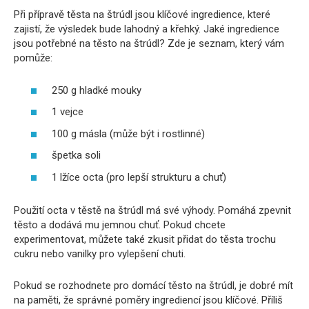
Při přípravě těsta na štrúdl jsou klíčové ingredience, které
zajistí, že výsledek bude lahodný a křehký. Jaké ingredience
jsou potřebné na těsto na štrúdl? Zde je seznam, který vám
pomůže:
250 g hladké mouky
1 vejce
100 g másla (může být i rostlinné)
špetka soli
1 lžíce octa (pro lepší strukturu a chuť)
Použití octa v těstě na štrúdl má své výhody. Pomáhá zpevnit
těsto a dodává mu jemnou chuť. Pokud chcete
experimentovat, můžete také zkusit přidat do těsta trochu
cukru nebo vanilky pro vylepšení chuti.
Pokud se rozhodnete pro domácí těsto na štrúdl, je dobré mít
na paměti, že správné poměry ingrediencí jsou klíčové. Příliš